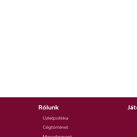
Rólunk
Ját
Üzletpolitika
Cégtörténet
Menedzsment