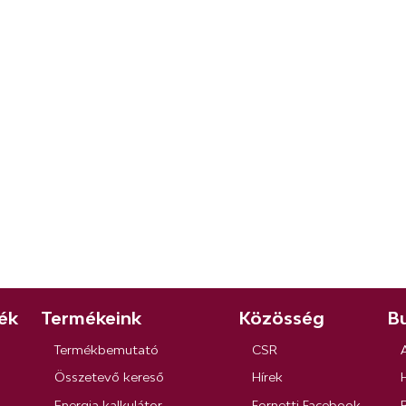
ék
Termékeink
Közösség
Bu
Termékbemutató
CSR
Összetevő kereső
Hírek
Energia kalkulátor
Fornetti Facebook
R