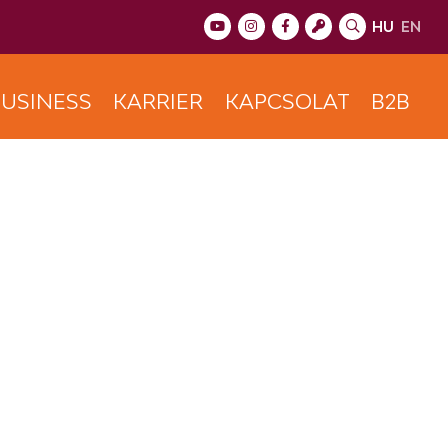
HU
EN
USINESS
KARRIER
KAPCSOLAT
B2B