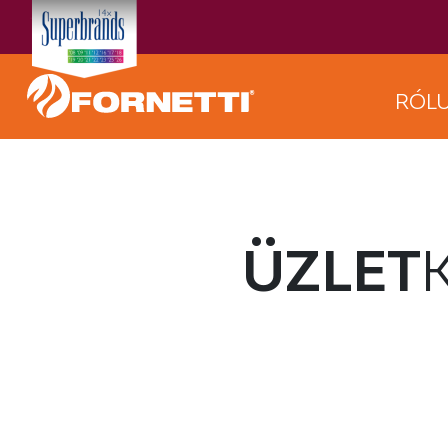
RÓL
ÜZLET