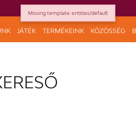
Missing template: entities/default
UNK
JÁTÉK
TERMÉKEINK
KÖZÖSSÉG
B
KERESŐ