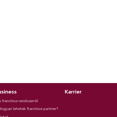
siness
Karrier
A franchise rendszerről
Hogyan lehetek franchise partner?
etail