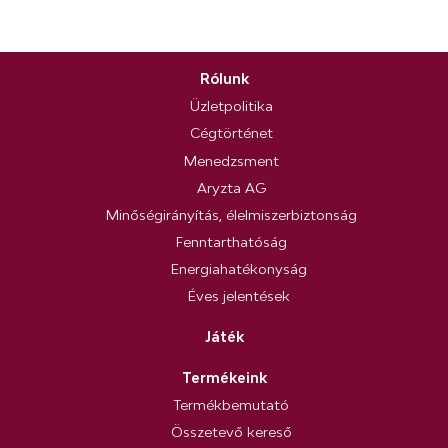
Rólunk
Üzletpolitika
Cégtörténet
Menedzsment
Aryzta AG
Minőségirányítás, élelmiszerbiztonság
Fenntarthatóság
Energiahatékonyság
Éves jelentések
Játék
Termékeink
Termékbemutató
Összetevő kereső