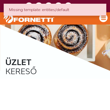
HU
EN
Missing template: entities/default
ÜZLET
KERESŐ