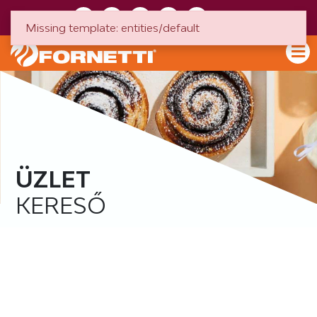
HU
EN
Missing template: entities/default
ÜZLET
KERESŐ