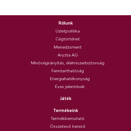
Rólunk
Üzletpolitika
Cégtörténet
Menedzsment
Aryzta AG
Minőségirányítás, élelmiszerbiztonság
Fenntarthatóság
Energiahatékonyság
Éves jelentések
Játék
Termékeink
Termékbemutató
Összetevő kereső