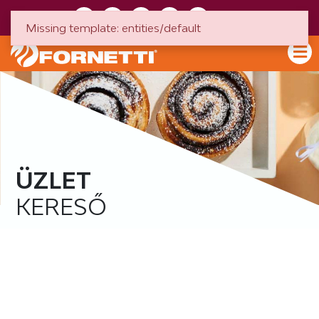
HU
EN
Missing template: entities/default
ÜZLET
KERESŐ