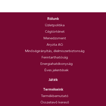
Rólunk
Üzletpolitika
Cégtörténet
Menedzsment
Aryzta AG
Minőségirányítás, élelmiszerbiztonság
Fenntarthatóság
Energiahatékonyság
Éves jelentések
Játék
Termékeink
Termékbemutató
Összetevő kereső