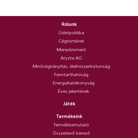
Rólunk
Üzletpolitika
Cégtörténet
Menedzsment
Aryzta AG
Minőségirányítás, élelmiszerbiztonság
Fenntarthatóság
Energiahatékonyság
Éves jelentések
Játék
Termékeink
Termékbemutató
Összetevő kereső