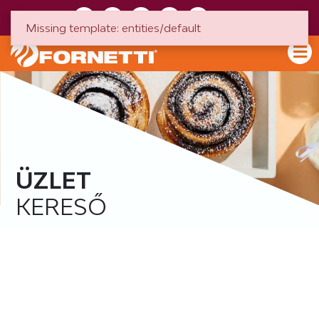
HU
EN
Missing template: entities/default
ÜZLET
KERESŐ