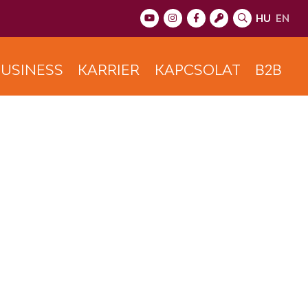
HU
EN
USINESS
KARRIER
KAPCSOLAT
B2B