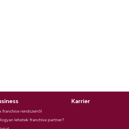
siness
Karrier
A franchise rendszerről
Hogyan lehetek franchise partner?
etail