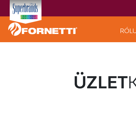
RÓL
ÜZLET