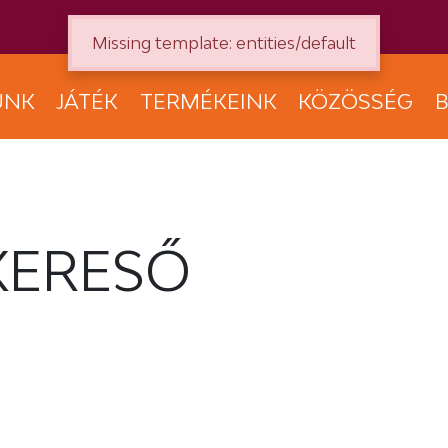
Missing template: entities/default
UNK
JÁTÉK
TERMÉKEINK
KÖZÖSSÉG
B
KERESŐ