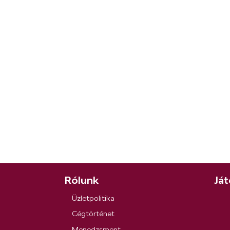
Rólunk
Ját
Üzletpolitika
Cégtörténet
Menedzsment