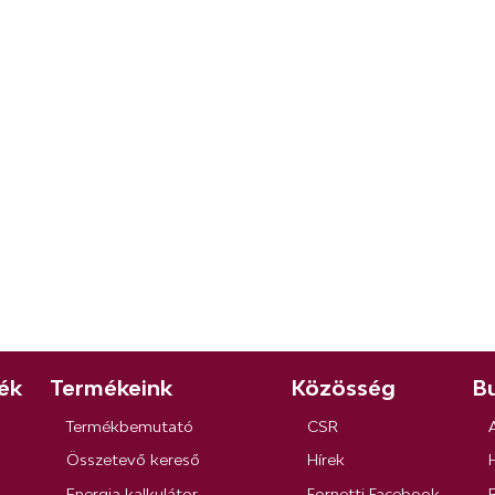
ék
Termékeink
Közösség
Bu
Termékbemutató
CSR
Összetevő kereső
Hírek
Energia kalkulátor
Fornetti Facebook
R