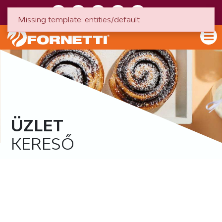
HU
EN
Missing template: entities/default
ÜZLET
KERESŐ