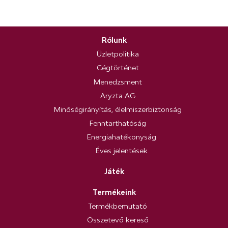
Rólunk
Üzletpolitika
Cégtörténet
Menedzsment
Aryzta AG
Minőségirányítás, élelmiszerbiztonság
Fenntarthatóság
Energiahatékonyság
Éves jelentések
Játék
Termékeink
Termékbemutató
Összetevő kereső