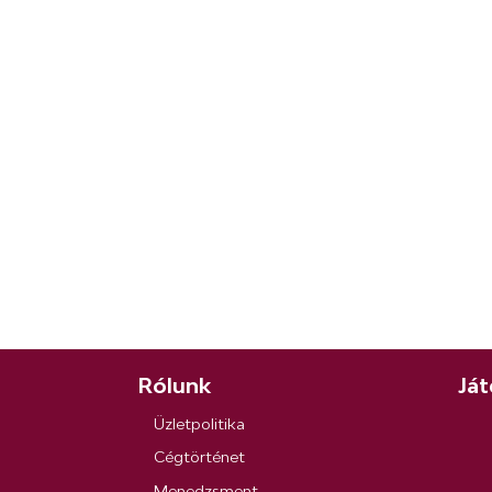
Rólunk
Ját
Üzletpolitika
Cégtörténet
Menedzsment