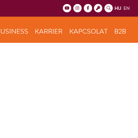
HU
EN
USINESS
KARRIER
KAPCSOLAT
B2B