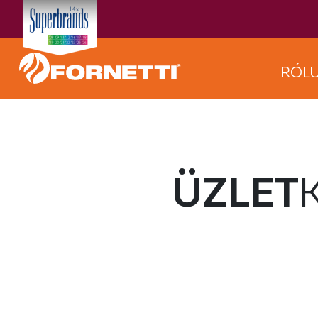
RÓL
ÜZLET