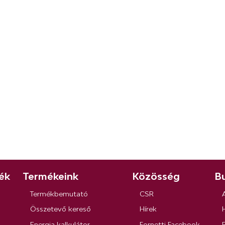
ék
Termékeink
Közösség
Bu
Termékbemutató
CSR
Összetevő kereső
Hírek
Energia kalkulátor
Fornetti Facebook
R