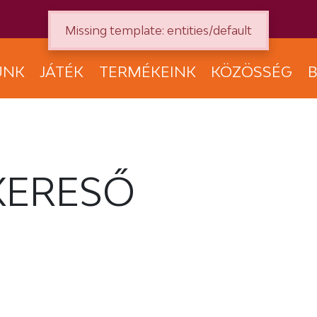
Missing template: entities/default
UNK
JÁTÉK
TERMÉKEINK
KÖZÖSSÉG
B
KERESŐ