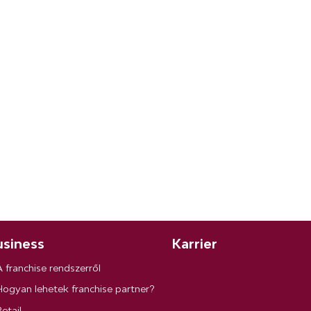
siness
Karrier
A franchise rendszerről
Hogyan lehetek franchise partner?
etail