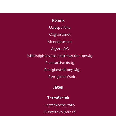
Rólunk
Üzletpolitika
Cégtörténet
Menedzsment
Aryzta AG
Minőségirányítás, élelmiszerbiztonság
Fenntarthatóság
Energiahatékonyság
Éves jelentések
Játék
Termékeink
Termékbemutató
Összetevő kereső