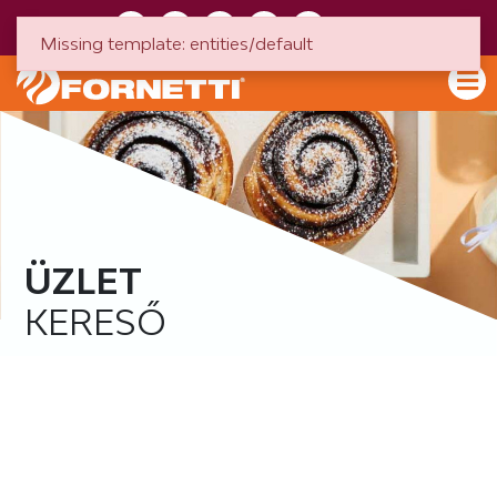
HU
EN
Missing template: entities/default
ÜZLET
KERESŐ