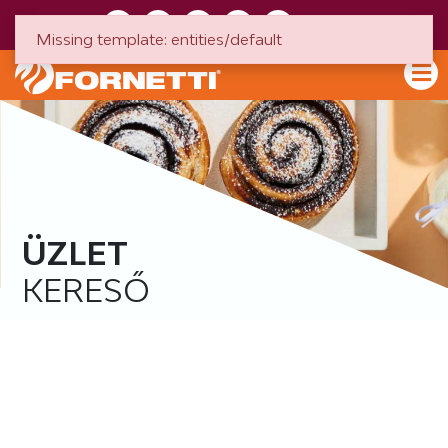
HU
EN
Missing template: entities/default
ÜZLET
KERESŐ