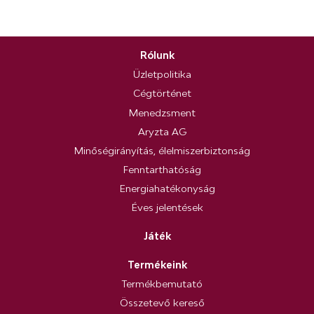
Rólunk
Üzletpolitika
Cégtörténet
Menedzsment
Aryzta AG
Minőségirányítás, élelmiszerbiztonság
Fenntarthatóság
Energiahatékonyság
Éves jelentések
Játék
Termékeink
Termékbemutató
Összetevő kereső