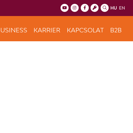
HU
EN
USINESS
KARRIER
KAPCSOLAT
B2B