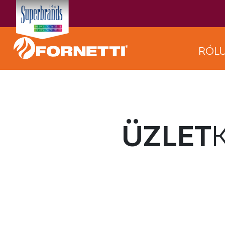
RÓL
ÜZLET