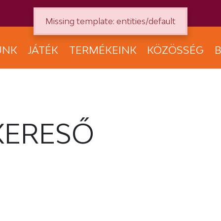
Missing template: entities/default
UNK
JÁTÉK
TERMÉKEINK
KÖZÖSSÉG
B
KERESŐ