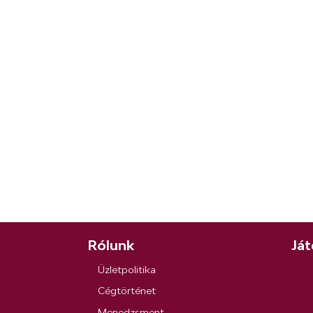
Rólunk
Ját
Üzletpolitika
Cégtörténet
Menedzsment