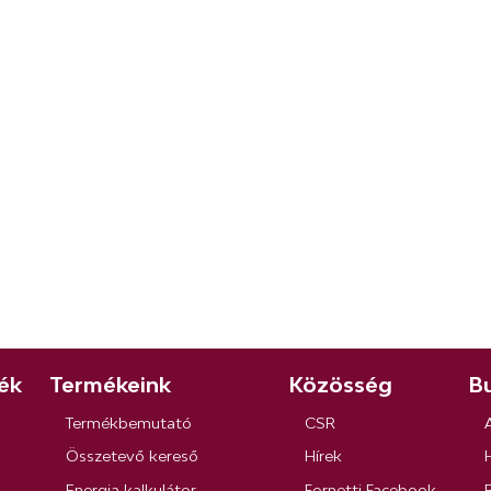
ék
Termékeink
Közösség
Bu
Termékbemutató
CSR
Összetevő kereső
Hírek
Energia kalkulátor
Fornetti Facebook
R