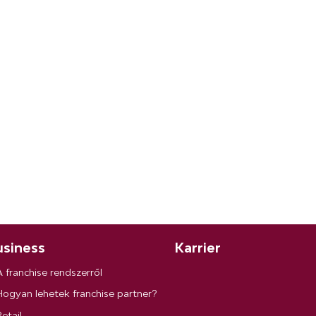
siness
Karrier
A franchise rendszerről
Hogyan lehetek franchise partner?
etail