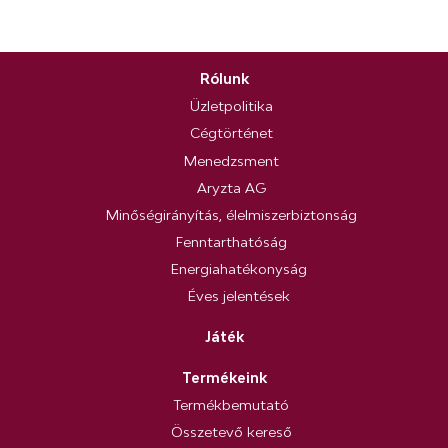
Rólunk
Üzletpolitika
Cégtörténet
Menedzsment
Aryzta AG
Minőségirányítás, élelmiszerbiztonság
Fenntarthatóság
Energiahatékonyság
Éves jelentések
Játék
Termékeink
Termékbemutató
Összetevő kereső