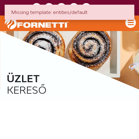
HU
EN
Missing template: entities/default
ÜZLET
KERESŐ