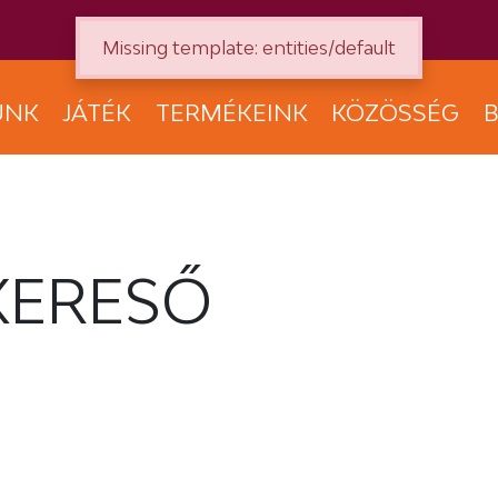
Missing template: entities/default
UNK
JÁTÉK
TERMÉKEINK
KÖZÖSSÉG
B
KERESŐ