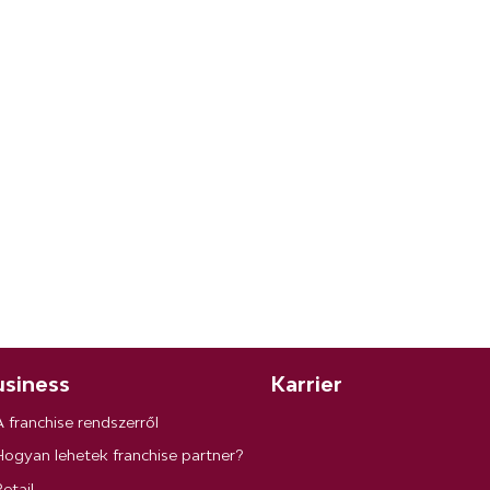
siness
Karrier
A franchise rendszerről
Hogyan lehetek franchise partner?
etail