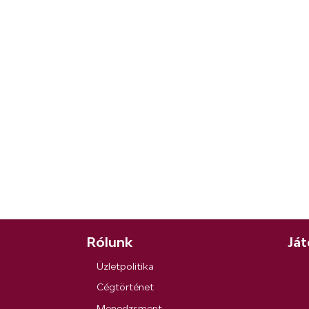
Rólunk
Ját
Üzletpolitika
Cégtörténet
Menedzsment