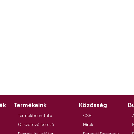
ék
Termékeink
Közösség
Bu
Termékbemutató
CSR
Összetevő kereső
Hírek
Energia kalkulátor
Fornetti Facebook
R