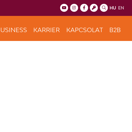
HU
EN
USINESS
KARRIER
KAPCSOLAT
B2B