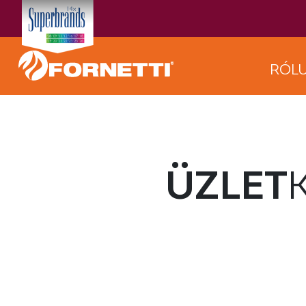
RÓL
ÜZLET