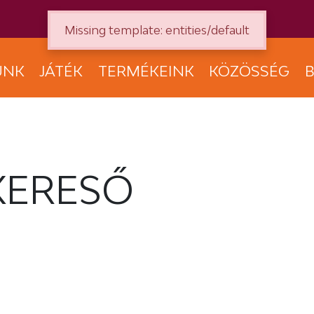
Missing template: entities/default
UNK
JÁTÉK
TERMÉKEINK
KÖZÖSSÉG
B
KERESŐ