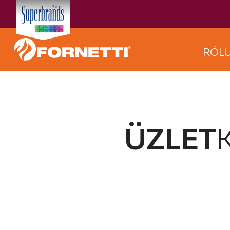
RÓL
ÜZLET