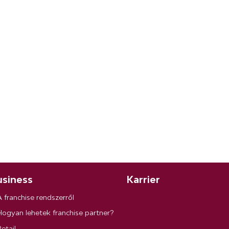
siness
Karrier
A franchise rendszerről
Hogyan lehetek franchise partner?
etail