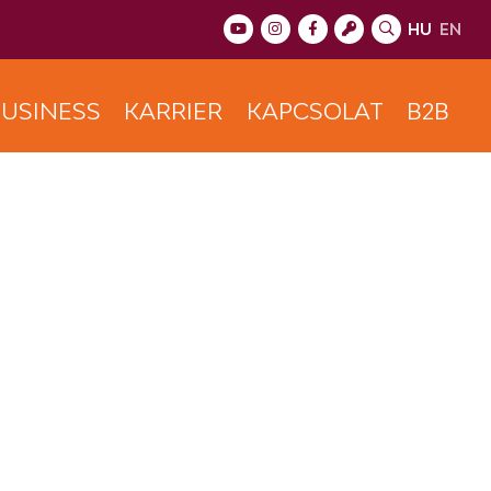
HU
EN
USINESS
KARRIER
KAPCSOLAT
B2B