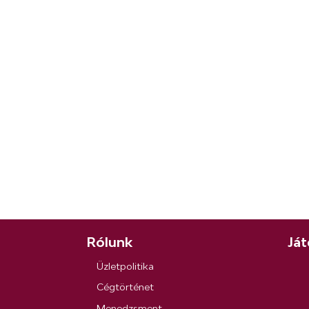
Rólunk
Ját
Üzletpolitika
Cégtörténet
Menedzsment