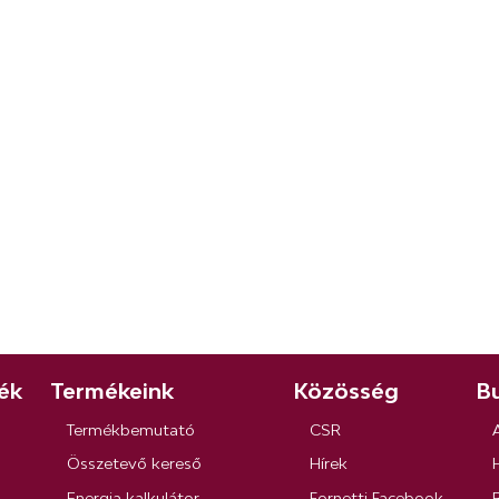
ék
Termékeink
Közösség
Bu
Termékbemutató
CSR
Összetevő kereső
Hírek
Energia kalkulátor
Fornetti Facebook
R