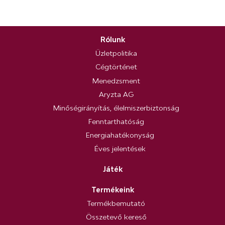
Rólunk
Üzletpolitika
Cégtörténet
Menedzsment
Aryzta AG
Minőségirányítás, élelmiszerbiztonság
Fenntarthatóság
Energiahatékonyság
Éves jelentések
Játék
Termékeink
Termékbemutató
Összetevő kereső