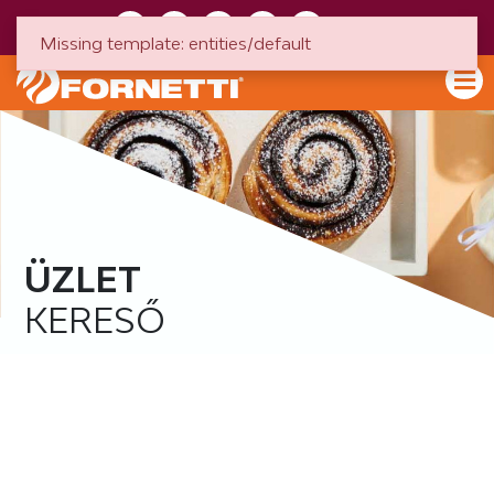
HU
EN
Missing template: entities/default
ÜZLET
KERESŐ