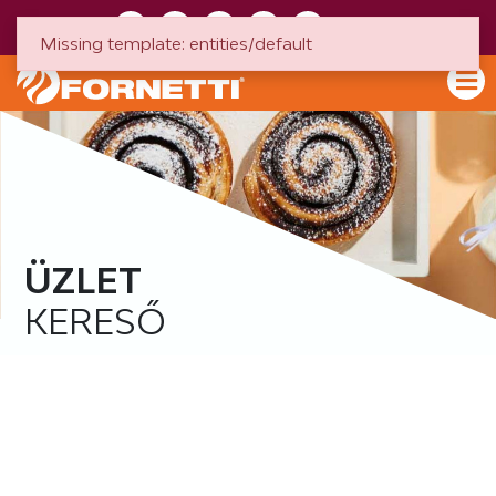
HU
EN
Missing template: entities/default
ÜZLET
KERESŐ