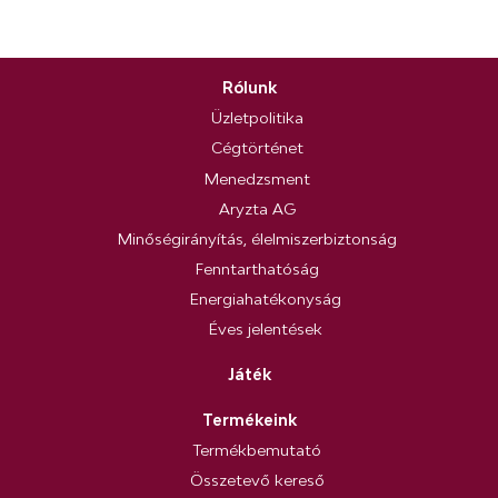
Rólunk
Üzletpolitika
Cégtörténet
Menedzsment
Aryzta AG
Minőségirányítás, élelmiszerbiztonság
Fenntarthatóság
Energiahatékonyság
Éves jelentések
Játék
Termékeink
Termékbemutató
Összetevő kereső