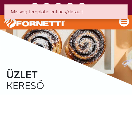
HU
EN
Missing template: entities/default
ÜZLET
KERESŐ