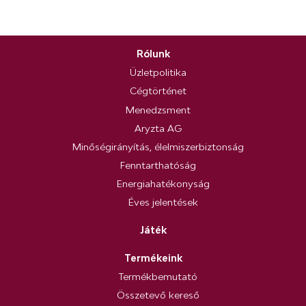
Rólunk
Üzletpolitika
Cégtörténet
Menedzsment
Aryzta AG
Minőségirányítás, élelmiszerbiztonság
Fenntarthatóság
Energiahatékonyság
Éves jelentések
Játék
Termékeink
Termékbemutató
Összetevő kereső