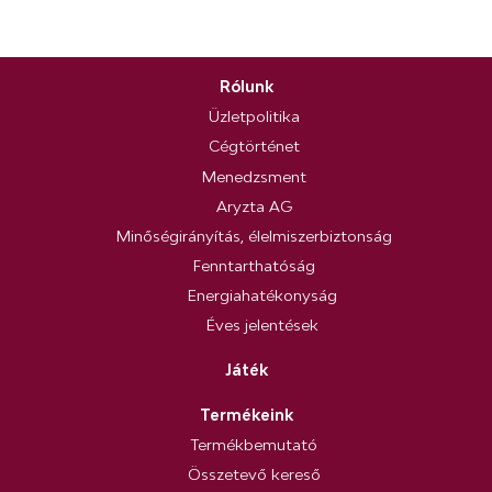
Rólunk
Üzletpolitika
Cégtörténet
Menedzsment
Aryzta AG
Minőségirányítás, élelmiszerbiztonság
Fenntarthatóság
Energiahatékonyság
Éves jelentések
Játék
Termékeink
Termékbemutató
Összetevő kereső