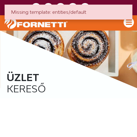
HU
EN
Missing template: entities/default
ÜZLET
KERESŐ