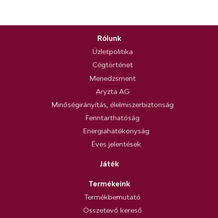
Rólunk
Üzletpolitika
Cégtörténet
Menedzsment
Aryzta AG
Minőségirányítás, élelmiszerbiztonság
Fenntarthatóság
Energiahatékonyság
Éves jelentések
Játék
Termékeink
Termékbemutató
Összetevő kereső