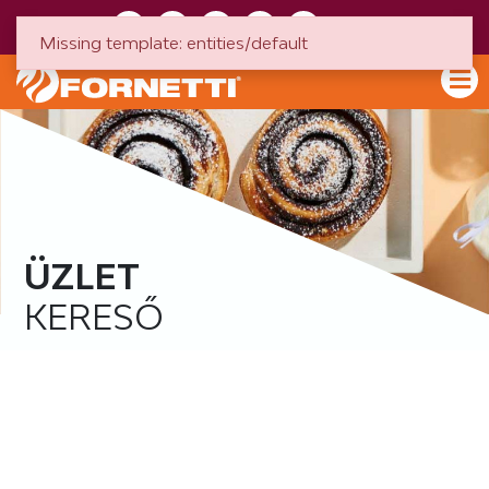
HU
EN
Missing template: entities/default
ÜZLET
KERESŐ