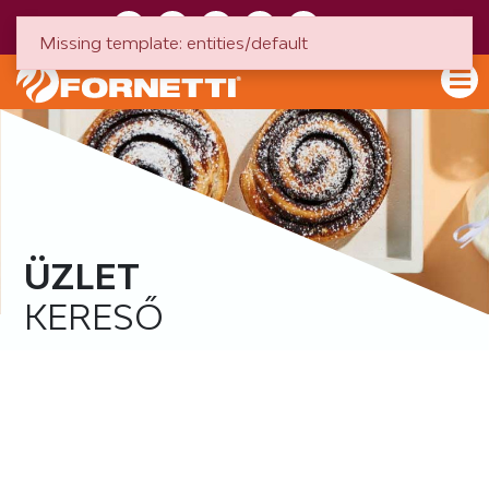
HU
EN
Missing template: entities/default
ÜZLET
KERESŐ