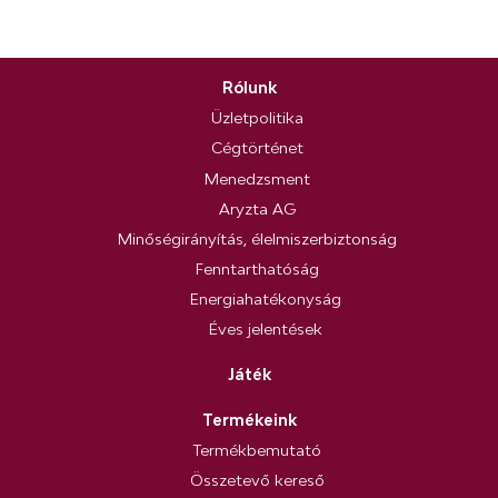
Rólunk
Üzletpolitika
Cégtörténet
Menedzsment
Aryzta AG
Minőségirányítás, élelmiszerbiztonság
Fenntarthatóság
Energiahatékonyság
Éves jelentések
Játék
Termékeink
Termékbemutató
Összetevő kereső