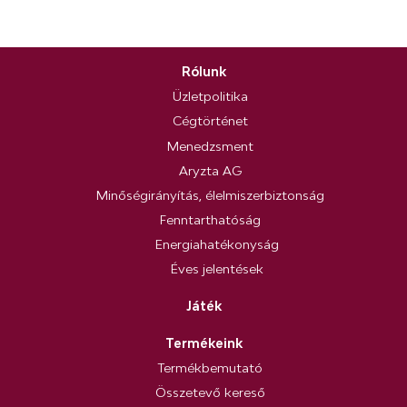
Rólunk
Üzletpolitika
Cégtörténet
Menedzsment
Aryzta AG
Minőségirányítás, élelmiszerbiztonság
Fenntarthatóság
Energiahatékonyság
Éves jelentések
Játék
Termékeink
Termékbemutató
Összetevő kereső