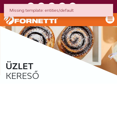
Missing template: entities/default
HU
EN
ÜZLET
KERESŐ