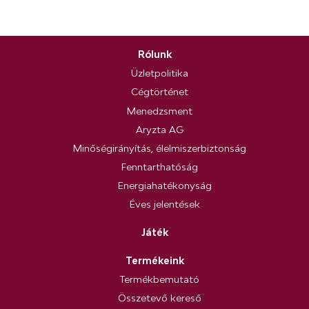
Rólunk
Üzletpolitika
Cégtörténet
Menedzsment
Aryzta AG
Minőségirányítás, élelmiszerbiztonság
Fenntarthatóság
Energiahatékonyság
Éves jelentések
Játék
Termékeink
Termékbemutató
Összetevő kereső