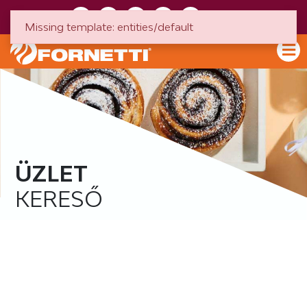
HU
EN
Missing template: entities/default
ÜZLET
KERESŐ