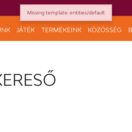
Missing template: entities/default
UNK
JÁTÉK
TERMÉKEINK
KÖZÖSSÉG
B
KERESŐ