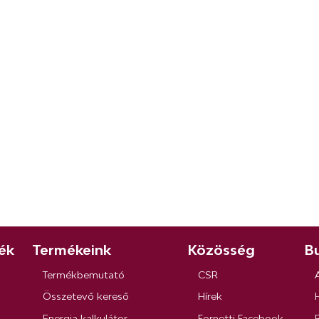
ék
Termékeink
Közösség
Bu
Termékbemutató
CSR
Összetevő kereső
Hírek
Energia kalkulátor
Fornetti Facebook
R