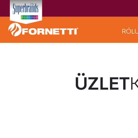
RÓL
ÜZLET