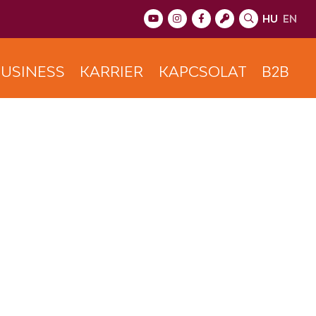
HU
EN
USINESS
KARRIER
KAPCSOLAT
B2B