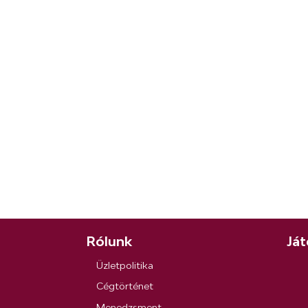
Rólunk
Ját
Üzletpolitika
Cégtörténet
Menedzsment