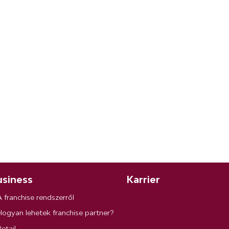
siness
Karrier
A franchise rendszerről
Hogyan lehetek franchise partner?
etail