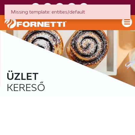
HU
EN
Missing template: entities/default
ÜZLET
KERESŐ