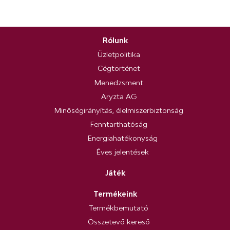
Rólunk
Üzletpolitika
Cégtörténet
Menedzsment
Aryzta AG
Minőségirányítás, élelmiszerbiztonság
Fenntarthatóság
Energiahatékonyság
Éves jelentések
Játék
Termékeink
Termékbemutató
Összetevő kereső