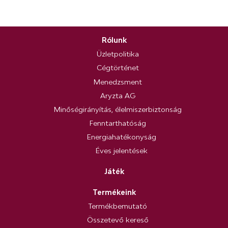
Rólunk
Üzletpolitika
Cégtörténet
Menedzsment
Aryzta AG
Minőségirányítás, élelmiszerbiztonság
Fenntarthatóság
Energiahatékonyság
Éves jelentések
Játék
Termékeink
Termékbemutató
Összetevő kereső