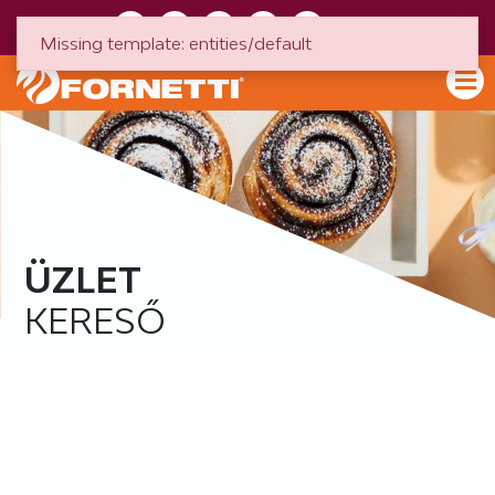
HU
EN
Missing template: entities/default
ÜZLET
KERESŐ