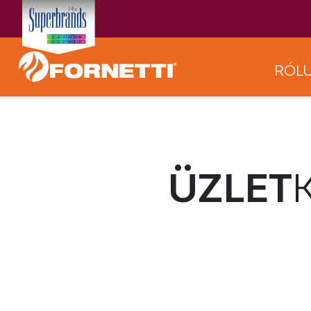
RÓL
ÜZLET