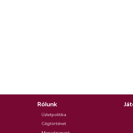
Rólunk
Ját
Üzletpolitika
Cégtörténet
Menedzsment