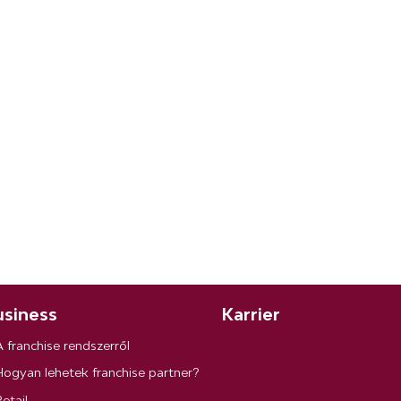
siness
Karrier
A franchise rendszerről
Hogyan lehetek franchise partner?
etail