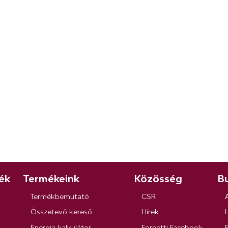
ék
Termékeink
Közösség
Bu
Termékbemutató
CSR
Összetevő kereső
Hírek
Energia kalkulátor
Fornetti Facebook
R