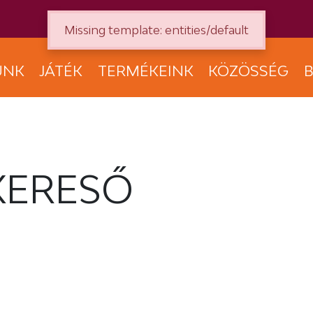
Missing template: entities/default
UNK
JÁTÉK
TERMÉKEINK
KÖZÖSSÉG
B
KERESŐ