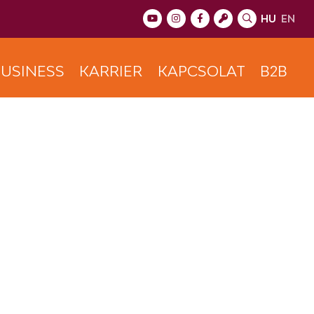
HU
EN
USINESS
KARRIER
KAPCSOLAT
B2B