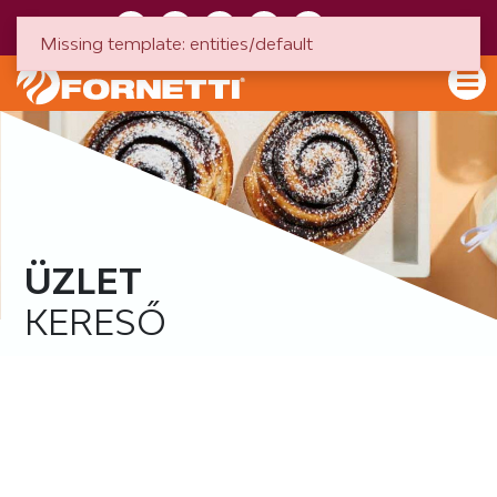
HU
EN
Missing template: entities/default
ÜZLET
KERESŐ