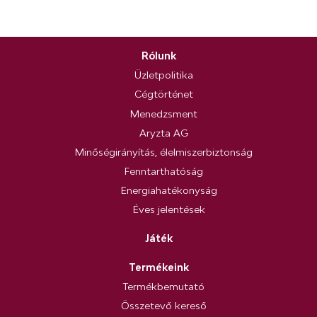
Rólunk
Üzletpolitika
Cégtörténet
Menedzsment
Aryzta AG
Minőségirányítás, élelmiszerbiztonság
Fenntarthatóság
Energiahatékonyság
Éves jelentések
Játék
Termékeink
Termékbemutató
Összetevő kereső