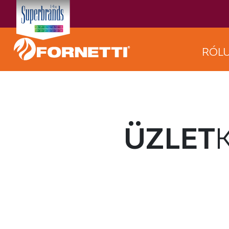
RÓL
ÜZLET