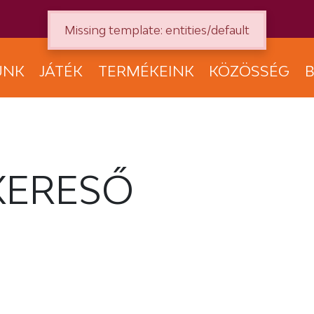
Missing template: entities/default
UNK
JÁTÉK
TERMÉKEINK
KÖZÖSSÉG
B
KERESŐ