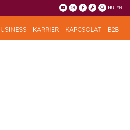
HU
EN
USINESS
KARRIER
KAPCSOLAT
B2B