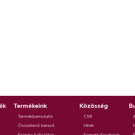
ék
Termékeink
Közösség
Bu
Termékbemutató
CSR
Összetevő kereső
Hírek
Energia kalkulátor
Fornetti Facebook
R