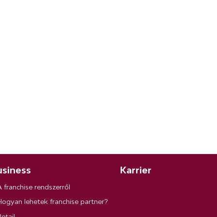
siness
Karrier
A franchise rendszerről
Hogyan lehetek franchise partner?
etail