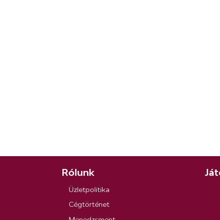
Rólunk
Ját
Üzletpolitika
Cégtörténet
Menedzsment