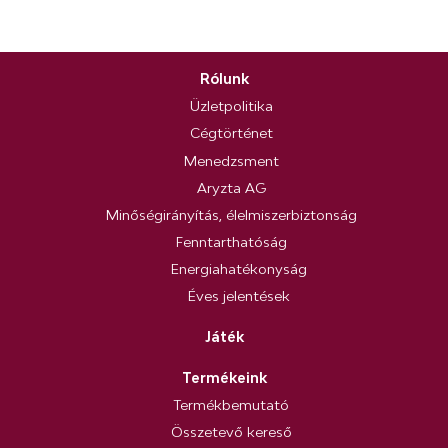
Rólunk
Üzletpolitika
Cégtörténet
Menedzsment
Aryzta AG
Minőségirányítás, élelmiszerbiztonság
Fenntarthatóság
Energiahatékonyság
Éves jelentések
Játék
Termékeink
Termékbemutató
Összetevő kereső