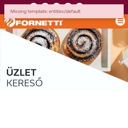
HU
EN
Missing template: entities/default
ÜZLET
KERESŐ