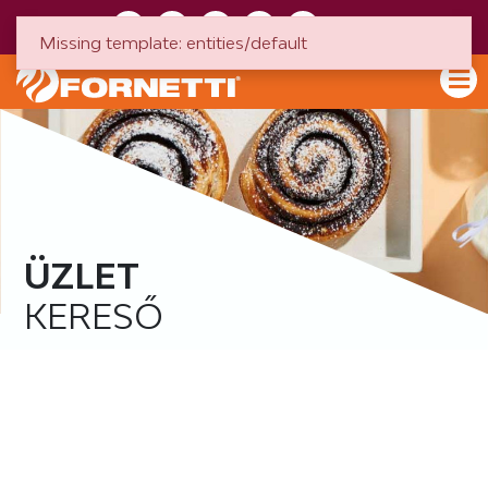
HU
EN
Missing template: entities/default
ÜZLET
KERESŐ