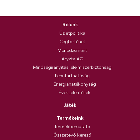
Rólunk
Üzletpolitika
Cégtörténet
Menedzsment
Aryzta AG
Minőségirányítás, élelmiszerbiztonság
Fenntarthatóság
Energiahatékonyság
Éves jelentések
Játék
Termékeink
Termékbemutató
Összetevő kereső