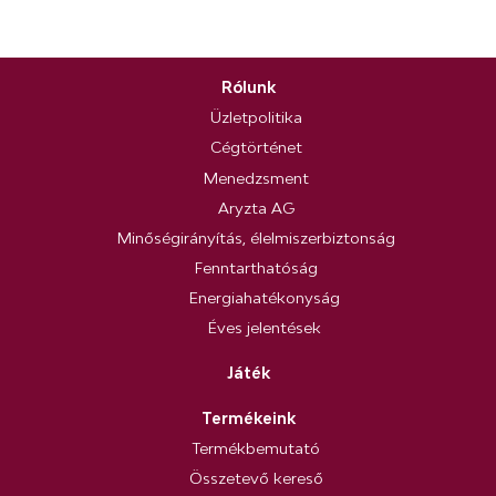
Rólunk
Üzletpolitika
Cégtörténet
Menedzsment
Aryzta AG
Minőségirányítás, élelmiszerbiztonság
Fenntarthatóság
Energiahatékonyság
Éves jelentések
Játék
Termékeink
Termékbemutató
Összetevő kereső