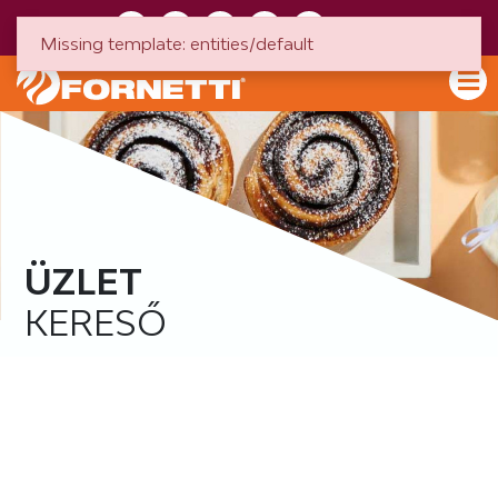
HU
EN
Missing template: entities/default
ÜZLET
KERESŐ