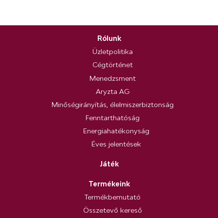
Rólunk
Üzletpolitika
Cégtörténet
Menedzsment
Aryzta AG
Minőségirányítás, élelmiszerbiztonság
Fenntarthatóság
Energiahatékonyság
Éves jelentések
Játék
Termékeink
Termékbemutató
Összetevő kereső