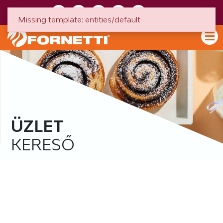
HU
EN
Missing template: entities/default
ÜZLET
KERESŐ