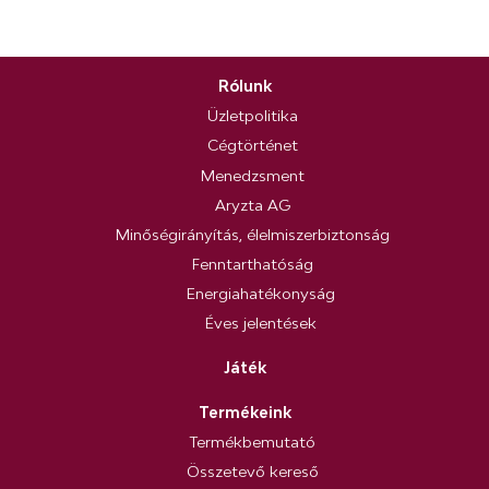
Rólunk
Üzletpolitika
Cégtörténet
Menedzsment
Aryzta AG
Minőségirányítás, élelmiszerbiztonság
Fenntarthatóság
Energiahatékonyság
Éves jelentések
Játék
Termékeink
Termékbemutató
Összetevő kereső