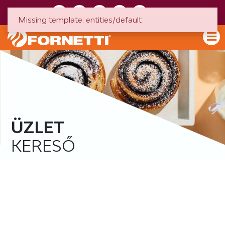
HU
EN
Missing template: entities/default
ÜZLET
KERESŐ