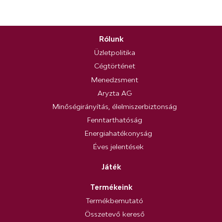
Rólunk
Üzletpolitika
Cégtörténet
Menedzsment
Aryzta AG
Minőségirányítás, élelmiszerbiztonság
Fenntarthatóság
Energiahatékonyság
Éves jelentések
Játék
Termékeink
Termékbemutató
Összetevő kereső