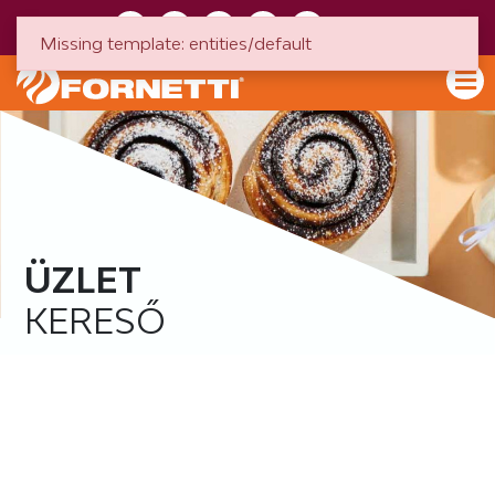
HU
EN
Missing template: entities/default
ÜZLET
KERESŐ