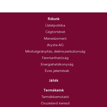
Rólunk
Üzletpolitika
Cégtörténet
Menedzsment
Aryzta AG
Minőségirányítás, élelmiszerbiztonság
Fenntarthatóság
Energiahatékonyság
Éves jelentések
Játék
Termékeink
Termékbemutató
Összetevő kereső