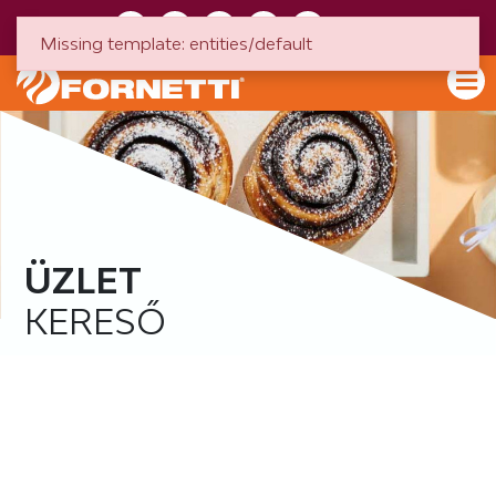
HU
EN
Missing template: entities/default
ÜZLET
KERESŐ