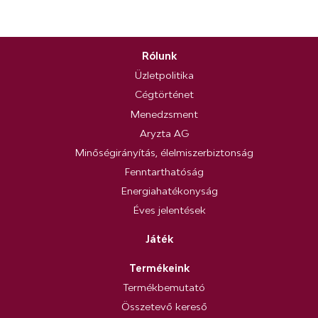
Rólunk
Üzletpolitika
Cégtörténet
Menedzsment
Aryzta AG
Minőségirányítás, élelmiszerbiztonság
Fenntarthatóság
Energiahatékonyság
Éves jelentések
Játék
Termékeink
Termékbemutató
Összetevő kereső