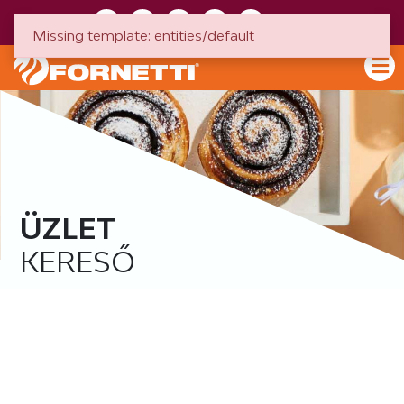
HU
EN
Missing template: entities/default
ÜZLET
KERESŐ