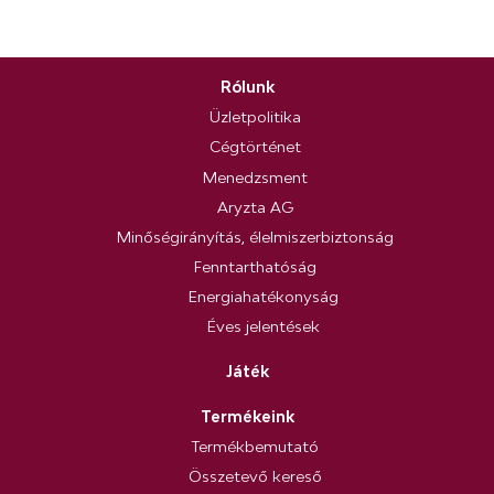
Rólunk
Üzletpolitika
Cégtörténet
Menedzsment
Aryzta AG
Minőségirányítás, élelmiszerbiztonság
Fenntarthatóság
Energiahatékonyság
Éves jelentések
Játék
Termékeink
Termékbemutató
Összetevő kereső