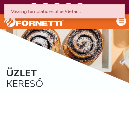
HU
EN
Missing template: entities/default
ÜZLET
KERESŐ