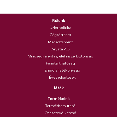
Rólunk
Üzletpolitika
Cégtörténet
Menedzsment
Aryzta AG
Minőségirányítás, élelmiszerbiztonság
Fenntarthatóság
Energiahatékonyság
Éves jelentések
Játék
Termékeink
Termékbemutató
Összetevő kereső