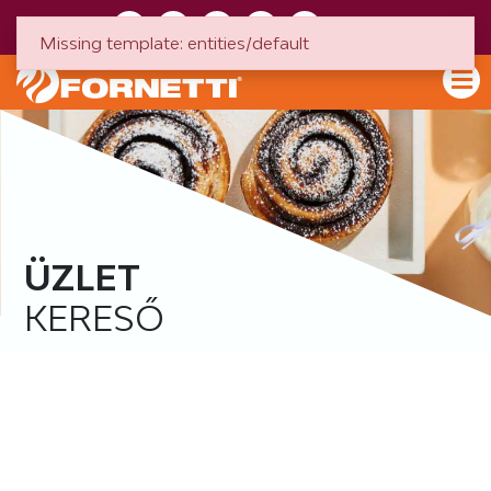
HU
EN
Missing template: entities/default
ÜZLET
KERESŐ