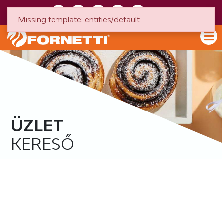
HU
EN
Missing template: entities/default
ÜZLET
KERESŐ