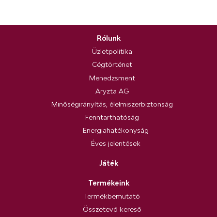
Rólunk
Üzletpolitika
Cégtörténet
Menedzsment
Aryzta AG
Minőségirányítás, élelmiszerbiztonság
Fenntarthatóság
Energiahatékonyság
Éves jelentések
Játék
Termékeink
Termékbemutató
Összetevő kereső