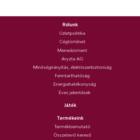
Rólunk
Üzletpolitika
Cégtörténet
Menedzsment
Aryzta AG
Minőségirányítás, élelmiszerbiztonság
Fenntarthatóság
Energiahatékonyság
Éves jelentések
Játék
Termékeink
Termékbemutató
Összetevő kereső