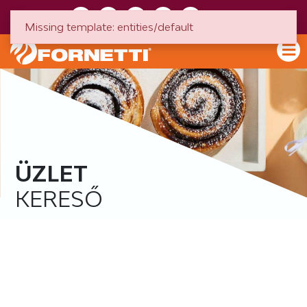
HU
EN
Missing template: entities/default
ÜZLET
KERESŐ