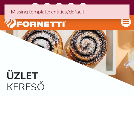
HU
EN
Missing template: entities/default
ÜZLET
KERESŐ