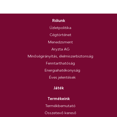
Rólunk
Üzletpolitika
Cégtörténet
Menedzsment
Aryzta AG
Minőségirányítás, élelmiszerbiztonság
Fenntarthatóság
Energiahatékonyság
Éves jelentések
Játék
Termékeink
Termékbemutató
Összetevő kereső