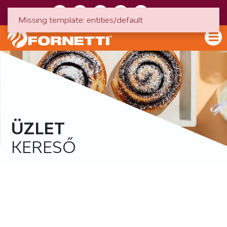
HU
EN
Missing template: entities/default
ÜZLET
KERESŐ