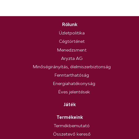
Rólunk
Üzletpolitika
Cégtörténet
Menedzsment
Aryzta AG
Minőségirányítás, élelmiszerbiztonság
Fenntarthatóság
Energiahatékonyság
Éves jelentések
Játék
Termékeink
Termékbemutató
Összetevő kereső