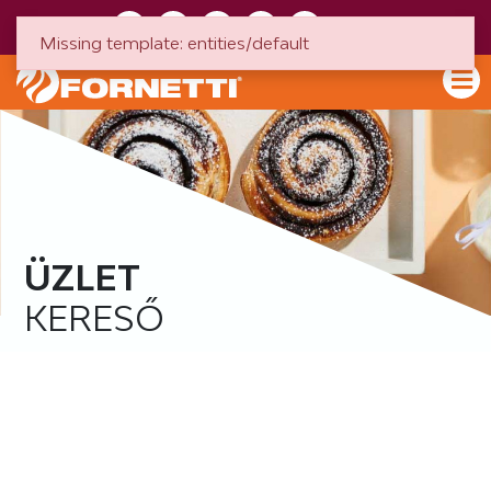
HU
EN
Missing template: entities/default
ÜZLET
KERESŐ