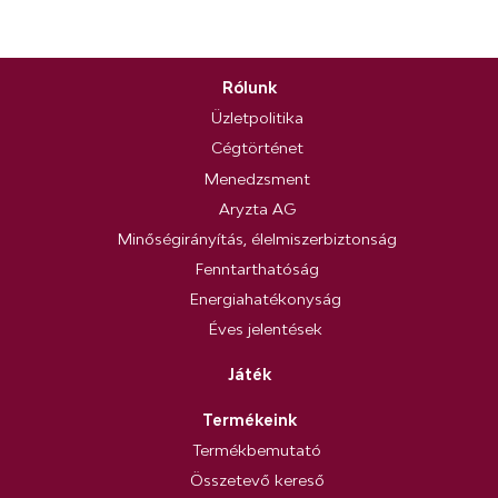
Rólunk
Üzletpolitika
Cégtörténet
Menedzsment
Aryzta AG
Minőségirányítás, élelmiszerbiztonság
Fenntarthatóság
Energiahatékonyság
Éves jelentések
Játék
Termékeink
Termékbemutató
Összetevő kereső