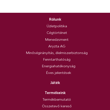
Rólunk
Üzletpolitika
Cégtörténet
Menedzsment
Aryzta AG
Minőségirányítás, élelmiszerbiztonság
Fenntarthatóság
Energiahatékonyság
Éves jelentések
Játék
Termékeink
Termékbemutató
Összetevő kereső