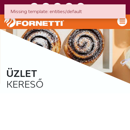
HU
EN
Missing template: entities/default
ÜZLET
KERESŐ