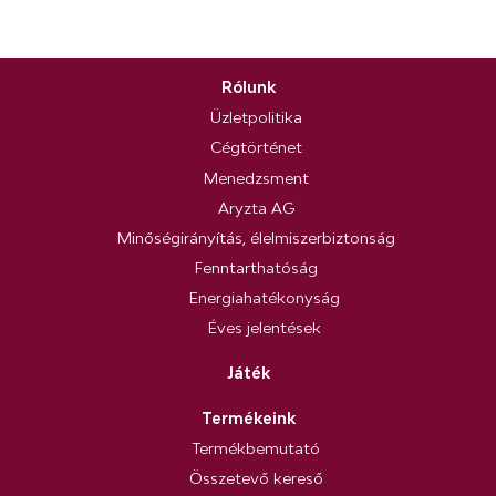
Rólunk
Üzletpolitika
Cégtörténet
Menedzsment
Aryzta AG
Minőségirányítás, élelmiszerbiztonság
Fenntarthatóság
Energiahatékonyság
Éves jelentések
Játék
Termékeink
Termékbemutató
Összetevő kereső