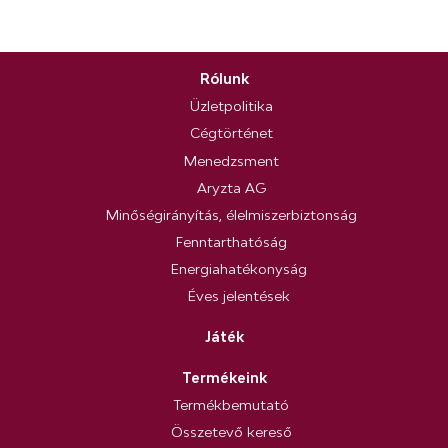
Rólunk
Üzletpolitika
Cégtörténet
Menedzsment
Aryzta AG
Minőségirányítás, élelmiszerbiztonság
Fenntarthatóság
Energiahatékonyság
Éves jelentések
Játék
Termékeink
Termékbemutató
Összetevő kereső