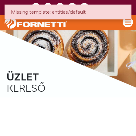
HU
EN
Missing template: entities/default
ÜZLET
KERESŐ