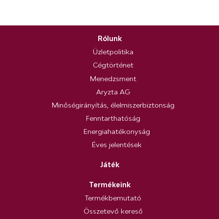
Rólunk
Üzletpolitika
Cégtörténet
Menedzsment
Aryzta AG
Minőségirányítás, élelmiszerbiztonság
Fenntarthatóság
Energiahatékonyság
Éves jelentések
Játék
Termékeink
Termékbemutató
Összetevő kereső