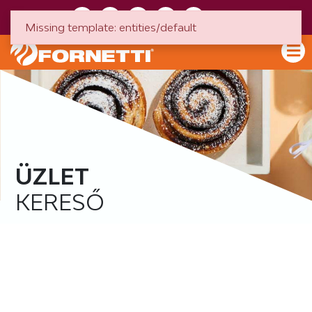
HU
EN
Missing template: entities/default
ÜZLET
KERESŐ