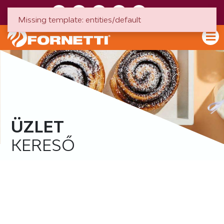
HU
EN
Missing template: entities/default
ÜZLET
KERESŐ