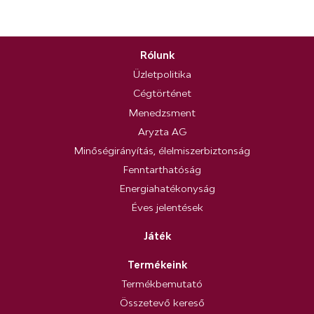
Rólunk
Üzletpolitika
Cégtörténet
Menedzsment
Aryzta AG
Minőségirányítás, élelmiszerbiztonság
Fenntarthatóság
Energiahatékonyság
Éves jelentések
Játék
Termékeink
Termékbemutató
Összetevő kereső