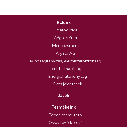
Rólunk
Üzletpolitika
Cégtörténet
Menedzsment
Aryzta AG
Minőségirányítás, élelmiszerbiztonság
Fenntarthatóság
Energiahatékonyság
Éves jelentések
Játék
Termékeink
Termékbemutató
Összetevő kereső