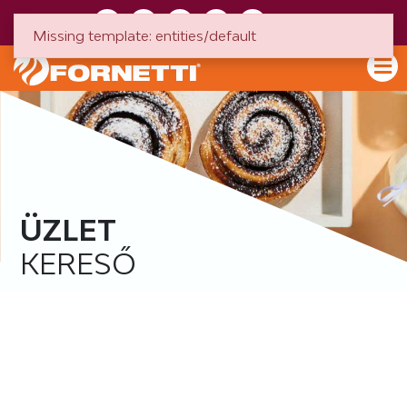
HU
EN
Missing template: entities/default
ÜZLET
KERESŐ