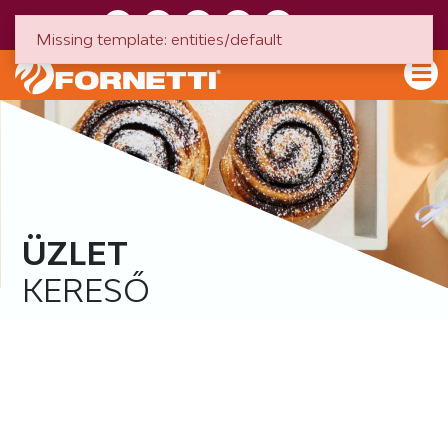
HU
EN
Missing template: entities/default
ÜZLET
KERESŐ