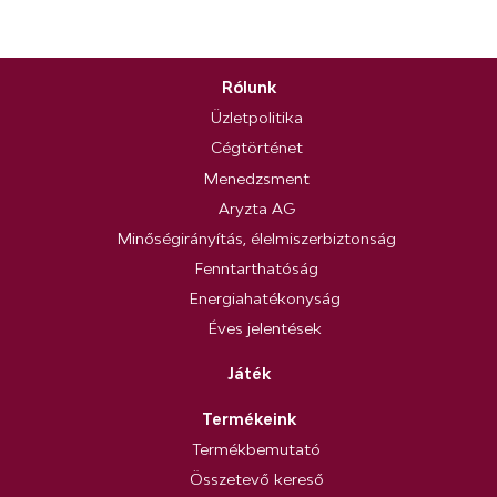
Rólunk
Üzletpolitika
Cégtörténet
Menedzsment
Aryzta AG
Minőségirányítás, élelmiszerbiztonság
Fenntarthatóság
Energiahatékonyság
Éves jelentések
Játék
Termékeink
Termékbemutató
Összetevő kereső